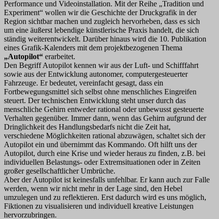
Performance und Videoinstallation. Mit der Reihe „Tradition und
Experiment“ wollen wir die Geschichte der Druckgrafik in der
Region sichtbar machen und zugleich hervorheben, dass es sich
um eine äußerst lebendige künstlerische Praxis handelt, die sich
ständig weiterentwickelt. Darüber hinaus wird die 10. Publikation
eines Grafik-Kalenders mit dem projektbezogenen Thema
„Autopilot“
erarbeitet.
Den Begriff Autopilot kennen wir aus der Luft- und Schifffahrt
sowie aus der Entwicklung autonomer, computergesteuerter
Fahrzeuge. Er bedeutet, vereinfacht gesagt, dass ein
Fortbewegungsmittel sich selbst ohne menschliches Eingreifen
steuert. Der technischen Entwicklung steht unser durch das
menschliche Gehirn entweder rational oder unbewusst gesteuerte
Verhalten gegenüber. Immer dann, wenn das Gehirn aufgrund der
Dringlichkeit des Handlungsbedarfs nicht die Zeit hat,
verschiedene Möglichkeiten rational abzuwägen, schaltet sich der
Autopilot ein und übernimmt das Kommando. Oft hilft uns der
Autopilot, durch eine Krise und wieder heraus zu finden, z.B. bei
individuellen Belastungs- oder Extremsituationen oder in Zeiten
großer gesellschaftlicher Umbrüche.
Aber der Autopilot ist keinesfalls unfehlbar. Er kann auch zur Falle
werden, wenn wir nicht mehr in der Lage sind, den Hebel
umzulegen und zu reflektieren. Erst dadurch wird es uns möglich,
Fiktionen zu visualisieren und individuell kreative Leistungen
hervorzubringen.