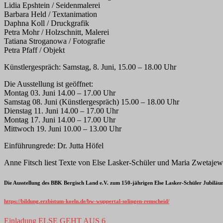
Lidia Epshtein / Seidenmalerei
Barbara Held / Textanimation
Daphna Koll / Druckgrafik
Petra Mohr / Holzschnitt, Malerei
Tatiana Stroganowa / Fotografie
Petra Pfaff / Objekt
Künstlergespräch: Samstag, 8. Juni, 15.00 – 18.00 Uhr
Die Ausstellung ist geöffnet:
Montag 03. Juni 14.00 – 17.00 Uhr
Samstag 08. Juni (Künstlergespräch) 15.00 – 18.00 Uhr
Dienstag 11. Juni 14.00 – 17.00 Uhr
Montag 17. Juni 14.00 – 17.00 Uhr
Mittwoch 19. Juni 10.00 – 13.00 Uhr
Einführungrede: Dr. Jutta Höfel
Anne Fitsch liest Texte von Else Lasker-Schüler und Maria Zwetaje
Die Ausstellung des BBK Bergisch Land e.V. zum 150-jährigen Else Lasker-Schüler Jubiläu
https://bildung.erzbistum-koeln.de/bw-wuppertal-solingen-remscheid/
Einladung ELSE GEHT AUS 6