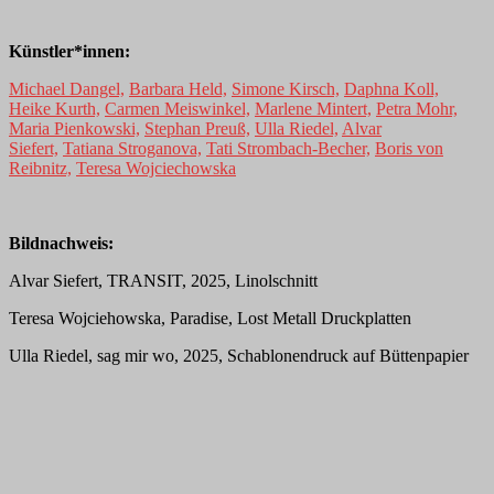
Künstler*innen:
Michael Dangel,
Barbara Held,
Simone Kirsch,
Daphna Koll,
Heike Kurth,
Carmen Meiswinkel,
Marlene Mintert,
Petra Mohr,
Maria Pienkowski,
Stephan Preuß,
Ulla Riedel,
Alvar
Siefert,
Tatiana Stroganova,
Tati Strombach-Becher,
Boris von
Reibnitz,
Teresa Wojciechowska
Bildnachweis:
Alvar Siefert, TRANSIT, 2025, Linolschnitt
Teresa Wojciehowska, Paradise, Lost Metall Druckplatten
Ulla Riedel, sag mir wo, 2025, Schablonendruck auf Büttenpapier